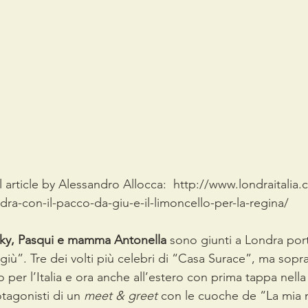
l article by Alessandro Allocca:  http://www.londraital
dra-con-il-pacco-da-giu-e-il-limoncello-per-la-regina/
cky, Pasqui e mamma Antonella
 sono giunti a Londra por
giù”. Tre dei volti più celebri di “Casa Surace”, ma sopr
o per l’Italia e ora anche all’estero con prima tappa nella
tagonisti di un 
meet & greet
 con le cuoche de “La mia 