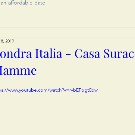
-an-affordable-date
 8, 2019
ondra Italia - Casa Surac
Mamme
ps://www.youtube.com/watch?v=rvbEFogt0bw