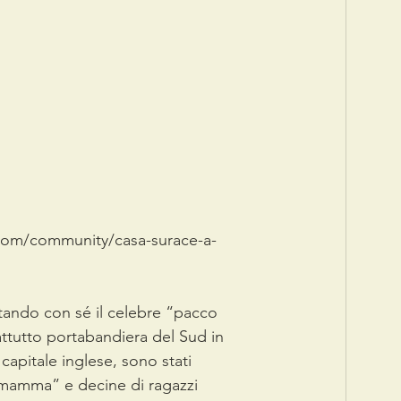
ia.com/community/casa-surace-a-
tando con sé il celebre “pacco 
attutto portabandiera del Sud in 
 capitale inglese, sono stati 
mamma” e decine di ragazzi 