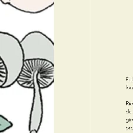
Ful
lon
Ri
da 
gir
pro