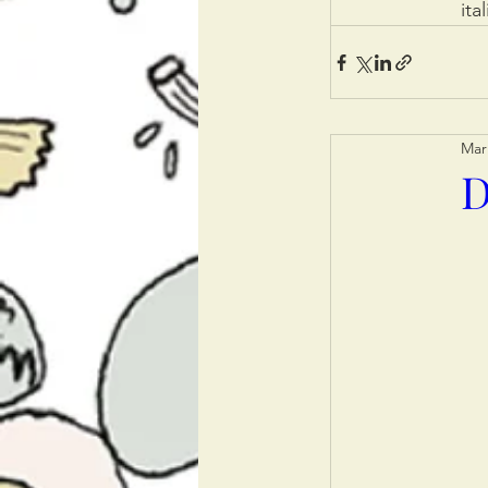
ita
Mar
D