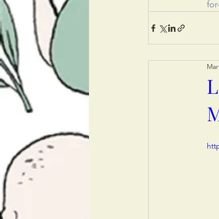
for
Mar
L
htt