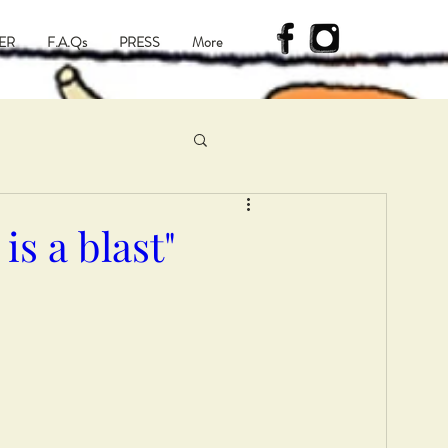
ER
F.A.Qs
PRESS
More
is a blast"