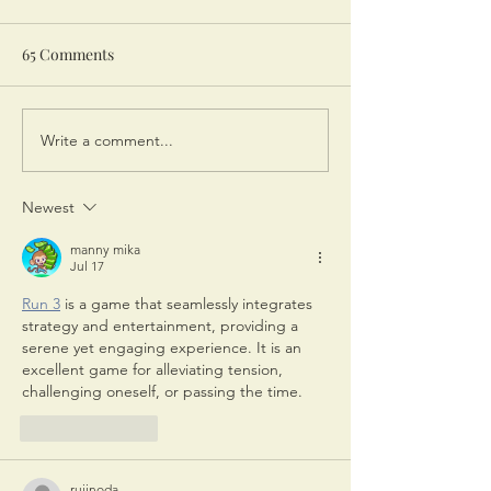
"Unomattina" on 
(Eng sub)
Our Mammas were 
65 Comments
cook for hungry L
but never expecte
become stars in Ita
Write a comment...
Corriere della Sera "La
Mamma Sara and
mia mamma: i ristoranti
Lidia on...
di Giuseppe Corsaro
Newest
conquistano Londra"
manny mika
Jul 17
Run 3
 is a game that seamlessly integrates 
strategy and entertainment, providing a 
serene yet engaging experience. It is an 
excellent game for alleviating tension, 
challenging oneself, or passing the time.
Like
Reply
rujinoda