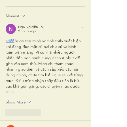
Mamma Sara and
mia mamma: i ristoranti
Lidia on...
di Giuseppe Corsaro
Newest
conquistano Londra"
NgA Nguyễn Thị
2 hours ago
ad88
 là cái tên mình vô tình thấy xuất hiện 
khi đang đọc một số bài chia sẻ và bình 
luận trên mạng. Vì có khá nhiều người 
nhắc đến nên mình cũng dành ít phút để 
ghé vào xem thử. Mình chỉ tham khảo 
nhanh giao diện và cách sắp xếp các nội 
dung chính, chưa tìm hiểu quá sâu về từng 
mục. Điều mình nhận thấy đầu tiên là bố 
cục khá gọn gàng, các chuyên mục được 
trình…
Show More
Like
Reply