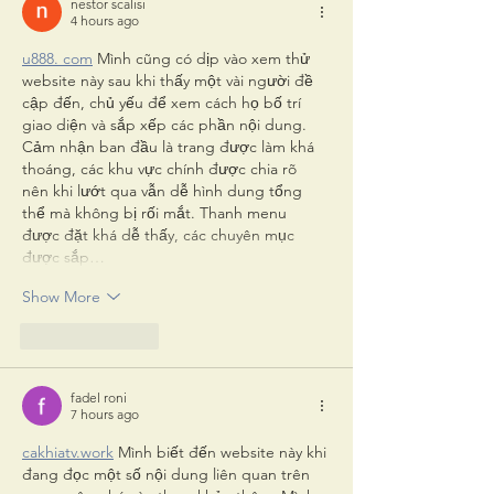
nestor scalisi
4 hours ago
u888. com
 Mình cũng có dịp vào xem thử 
website này sau khi thấy một vài người đề 
cập đến, chủ yếu để xem cách họ bố trí 
giao diện và sắp xếp các phần nội dung. 
Cảm nhận ban đầu là trang được làm khá 
thoáng, các khu vực chính được chia rõ 
nên khi lướt qua vẫn dễ hình dung tổng 
thể mà không bị rối mắt. Thanh menu 
được đặt khá dễ thấy, các chuyên mục 
được sắp…
Show More
Like
Reply
fadel roni
7 hours ago
cakhiatv.work
 Mình biết đến website này khi 
đang đọc một số nội dung liên quan trên 