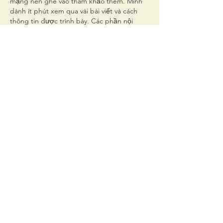
mạng nên ghé vào tham khảo thêm. Mình 
dành ít phút xem qua vài bài viết và cách 
thông tin được trình bày. Các phần nội 
dung được tách khá rõ, tiêu đề dễ nhận 
biết và cách bố trí cũng vừa mắt nên đọc 
không bị rối. Khi chuyển qua các bài khác, 
trang tải nhanh và thao tác khá liền mạch. 
Trên điện…
Show More
Like
Reply
Dung
11 hours ago
Sáng nay thấy mọi người nhắc tới 
NHÀ CÁI 
BL555
 nhiều trong các bình luận, mình liền 
bấm vào xem cho biết. Chủ yếu xem cách 
trình bày và cấu trúc nội dung thế nào. 
Lướt nhanh thấy tổng thể khá gọn gàng, 
tạo cảm giác đáng tin cậy. Chỉ cần nội 
dung gọn gàng như vậy là đủ để mình nắm 